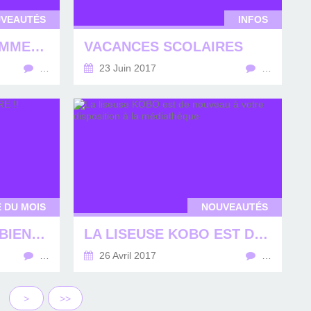
VEAUTÉS
INFOS
LA LIBERTÉ, LES FEMMES, LA LIBERTÉ DES FEMMES...
VACANCES SCOLAIRES
…
23 Juin 2017
…
 DU MOIS
NOUVEAUTÉS
TOUT POUR VOTRE BIEN-ETRE !!
LA LISEUSE KOBO EST DE NOUVEAU À VOTRE DISPOSITION À LA MÉDIATHÈQUE
…
26 Avril 2017
…
>
>>