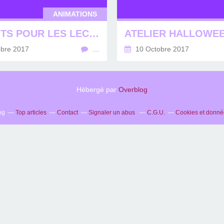
ANIMATIONS
12 PETITS POUR LES LECTURES DU 12/10/2017 !!
ATELIER HALLOWE
bre 2017
…
10 Octobre 2017
Hébergé par
Overblog
og
Top articles
Contact
Signaler un abus
C.G.U.
Cookies et donné