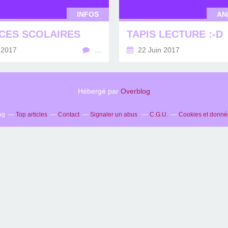
INFOS
AN
CES SCOLAIRES
TAPIS LECTURE :-D
 2017
…
22 Juin 2017
Hébergé par
Overblog
og
Top articles
Contact
Signaler un abus
C.G.U.
Cookies et donné