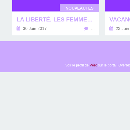
NOUVEAUTÉS
LA LIBERTÉ, LES FEMMES, LA LIBERTÉ DES FEMMES...
VACAN
30 Juin 2017
…
23 Juin
Voir le profil de
Véro
sur le portail Overbl