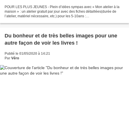
POUR LES PLUS JEUNES - Plein d’idées sympas avec « Mon atelier à la
maison » : un atelier gratuit par jour avec des fiches détaillées(durée de
l’atelier, matériel nécessaire, etc.) pour les 5-10ans :
https://www.artkidscompany.com/mon-atelier-a-la-maison/...
Du bonheur et de très belles images pour une
autre façon de voir les livres !
Publié le 01/05/2020 à 14:21
Par
Véro