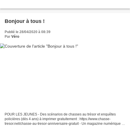
Bonjour à tous !
Publié le 28/04/2020 à 08:39
Par
Véro
POUR LES JEUNES - Des scénarios de chasses au trésor et enquêtes
policières (dès 4 ans) à imprimer gratuitement : https://www.chasse-
tresor.net/chasse-au-tresor-anniversaire-gratuit - Un magazine numérique et
gratuit qui propose des extraits de BD d’Astérix...