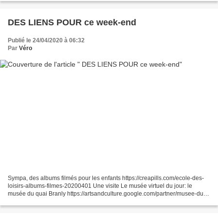
DES LIENS POUR ce week-end
Publié le 24/04/2020 à 06:32
Par
Véro
Sympa, des albums filmés pour les enfants https://creapills.com/ecole-des-
loisirs-albums-filmes-20200401 Une visite Le musée virtuel du jour: le
musée du quai Branly https://artsandculture.google.com/partner/musee-du-
quai-branly Plein d'activités créatives...