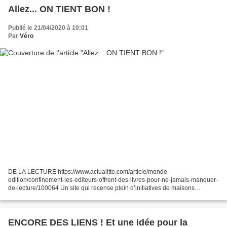
Allez... ON TIENT BON !
Publié le 21/04/2020 à 10:01
Par
Véro
DE LA LECTURE https://www.actualitte.com/article/monde-
edition/confinement-les-editeurs-offrent-des-livres-pour-ne-jamais-manquer-
de-lecture/100064 Un site qui recense plein d’initiatives de maisons
d’édition UNE VISITE Une visite virtuelle du château...
ENCORE DES LIENS ! Et une idée pour la