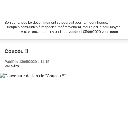
Bonjour à tous Le déconfinement se poursuit pour la médiathèque.
Quelques contraintes à respecter impérativement, mais c’est le seul moyen
pour nous « re » rencontrer ;-) A partir du vendredi 05/06/2020 vous pourrez
venir choisir vos livres dans les locaux...
Coucou !!
Publié le 13/05/2020 à 11:15
Par
Véro