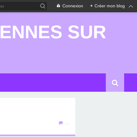
Connexion
+
Créer mon blog
RENNES SUR
…