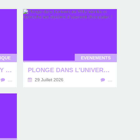
IQUE
EVENEMENTS
LA RENTRÉE, ON PEUT Y PENSER... TRANQUILLEMENT !
PLONGE DANS L'UNIVERS DE WILLY WONKA ET DÉCROCHE TON DIPLÔME D'APPRENTI CHOCOLATIER !
…
29 Juillet 2026
…