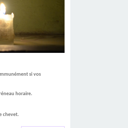
 communément si vos
,
réneau horaire.
 chevet.