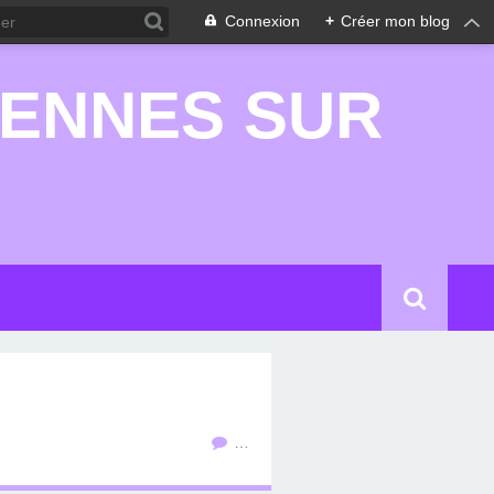
Connexion
+
Créer mon blog
RENNES SUR
…