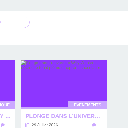
e
IQUE
EVENEMENTS
LA RENTRÉE, ON PEUT Y PENSER... TRANQUILLEMENT !
PLONGE DANS L'UNIVERS DE WILLY WONKA ET DÉCROCHE TON DIPLÔME D'APPRENTI CHOCOLATIER !
…
29 Juillet 2026
…