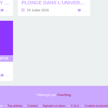
LA RENTRÉE, ON PEUT Y PENSER... TRANQUILLEMENT !
PLONGE DANS L'UNIVERS DE WILLY WONKA ET DÉCROCHE TON DIPLÔME D'APPRENTI CHOCOLATIER !
…
29 Juillet 2026
…
NFOS
…
Hébergé par
Overblog
og
Top articles
Contact
Signaler un abus
C.G.U.
Cookies et donné