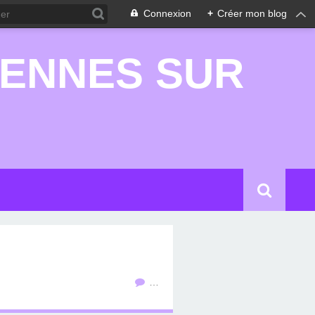
Connexion
+
Créer mon blog
RENNES SUR
…